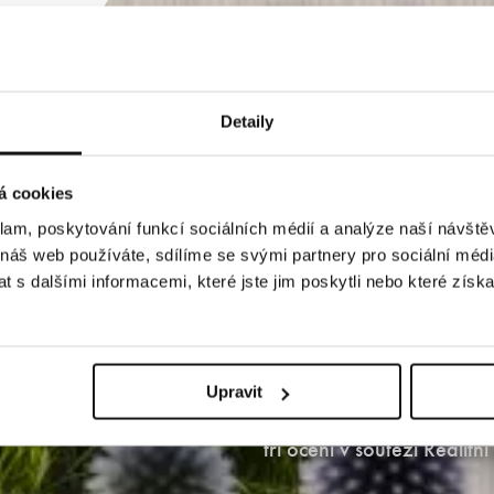
Všechny
v projek
Detaily
prodán
á cookies
klam, poskytování funkcí sociálních médií a analýze naší návšt
 náš web používáte, sdílíme se svými partnery pro sociální média
Děkujem
 s dalšími informacemi, které jste jim poskytli nebo které získa
Majitelům nemovitosti pře
Upravit
lokalitě. Děkujeme všem, k
tři ocení v soutěži Realit