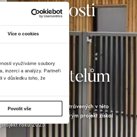
 nemovitosti
tu jsou
Více o cookies
y
ěvnosti využíváme soubory
, inzerci a analýzy. Partneři
e dodavatelům
li v důsledku toho, že
jeme mnoho krásných chvil strávených v této
Povolit vše
teří nám dali hlas a díky kterým projekt získal
ní projekt roku 2025